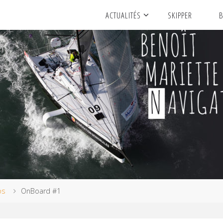
ACTUALITÉS
SKIPPER
B
os
OnBoard #1