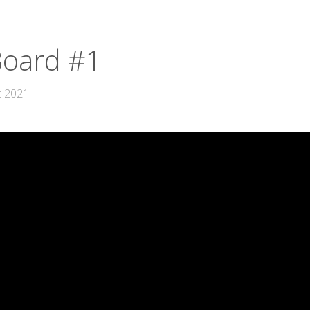
oard #1
t 2021