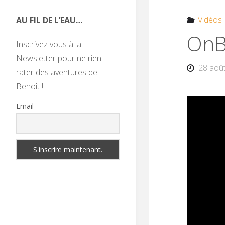
Vidéos
AU FIL DE L’EAU…
OnB
Inscrivez vous à la
Newsletter pour ne rien
28 aoû
rater des aventures de
Benoît !
Email