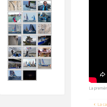
La premièr
La c