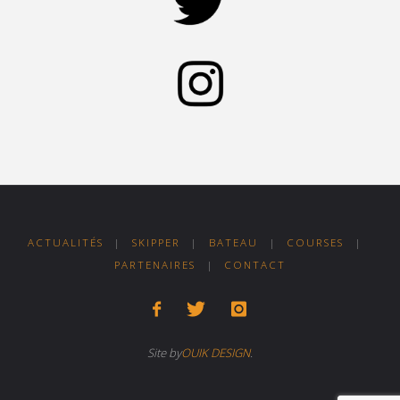
ACTUALITÉS
|
SKIPPER
|
BATEAU
|
COURSES
|
PARTENAIRES
|
CONTACT
Site by
OUIK DESIGN
.