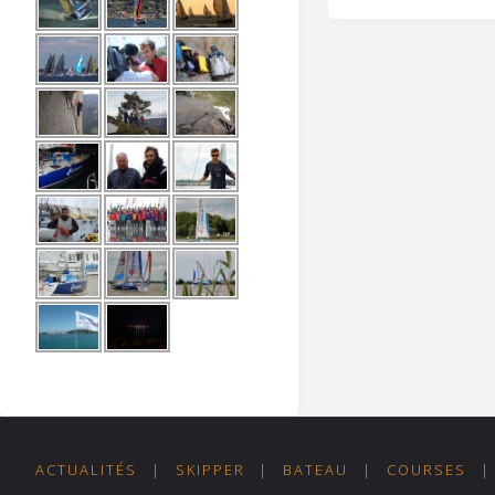
ACTUALITÉS
|
SKIPPER
|
BATEAU
|
COURSES
|