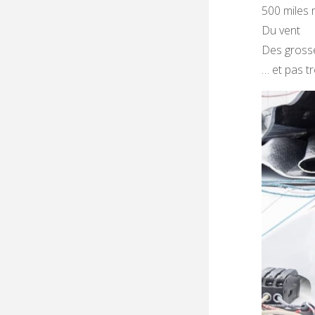
500 miles 
Du vent
Des gross
… et pas tr