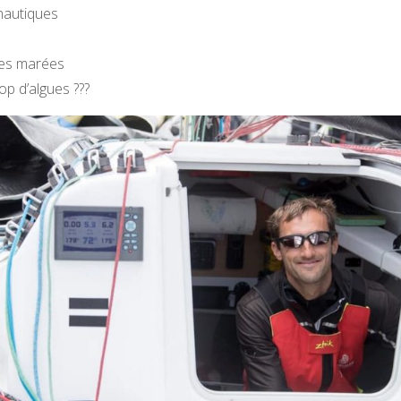
nautiques
es marées
op d’algues ???