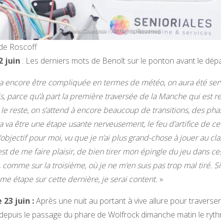
de Roscoff
 juin
: Les derniers mots de Benoît sur le ponton avant le dépa
a encore être compliquée en termes de météo, on aura été ser
is, parce qu’à part la première traversée de la Manche qui est r
t le reste, on s’attend à encore beaucoup de transitions, des pha
ça va être une étape usante nerveusement, le feu d’artifice de ce
L’objectif pour moi, vu que je n’ai plus grand-chose à jouer au c
est de me faire plaisir, de bien tirer mon épingle du jeu dans ce
 comme sur la troisième, où je ne m’en suis pas trop mal tiré. S
ême étape sur cette dernière, je serai content.
»
23 juin :
Après une nuit au portant à vive allure pour traverser
puis le passage du phare de Wolfrock dimanche matin le ryth