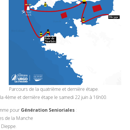
Parcours de la quatrième et dernière étape.
la 4ème et dernière étape le samedi 22 juin à 16h00.
amme pour
Génération Senioriales
:
es de la Manche
à Dieppe.