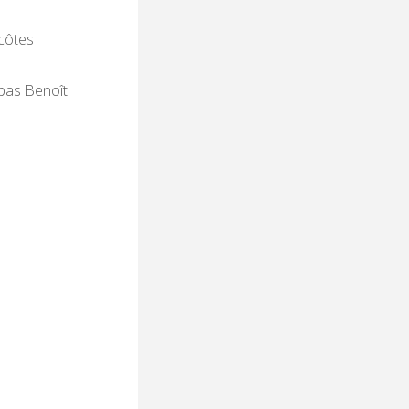
 côtes
 pas Benoît