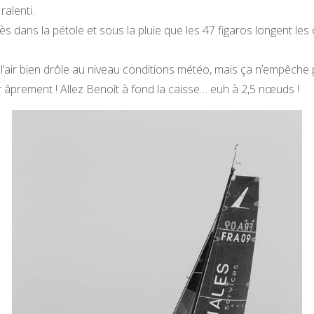
ralenti.
ès dans la pétole et sous la pluie que les 47 figaros longent les
 l’air bien drôle au niveau conditions météo, mais ça n’empêche
er âprement ! Allez Benoît à fond la caisse… euh à 2,5 nœuds !