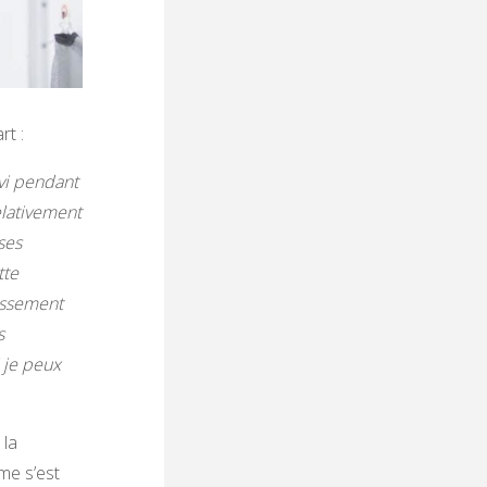
rt :
vi pendant
elativement
ses
tte
lassement
s
i je peux
 la
me s’est