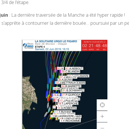
 3/4 de l’étape.
juin
: La dernière traversée de la Manche a été hyper rapide !
 s’apprête à contourner la dernière bouée… poursuivi par un p