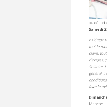
au départ 
Samedi 22
«
L’étape v
tout le mo
claire, tou
d’orages, 
Solitaire. 
général, c’
conditions,
faire la m
Dimanche 
Manche… de