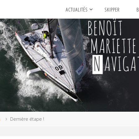
ACTUALITÉS
SKIPPER
B
s
Dernière étape !