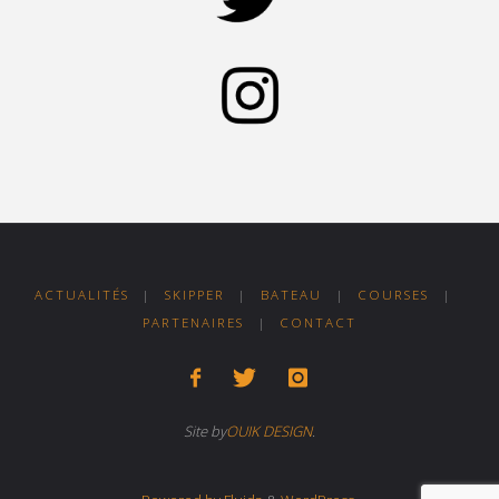
ACTUALITÉS
|
SKIPPER
|
BATEAU
|
COURSES
|
PARTENAIRES
|
CONTACT
Site by
OUIK DESIGN
.