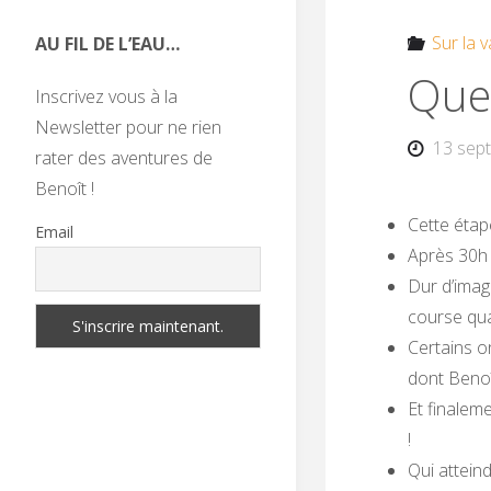
Sur la v
AU FIL DE L’EAU…
Quel
Inscrivez vous à la
Newsletter pour ne rien
13 sep
rater des aventures de
Benoît !
Cette étap
Email
Après 30h 
Dur d’imag
course qua
Certains o
dont Benoît
Et finalem
!
Qui atteind