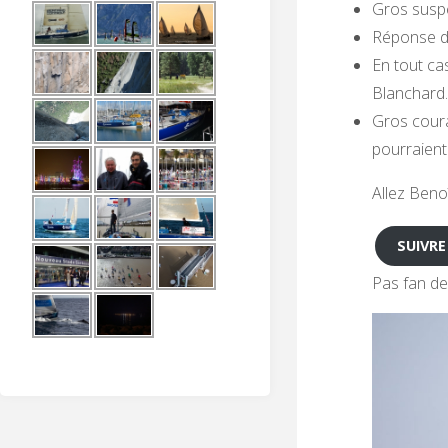
Gros suspe
Réponse de
En tout ca
Blanchard.
Gros coura
pourraient
Allez Benoî
SUIVRE
Pas fan de