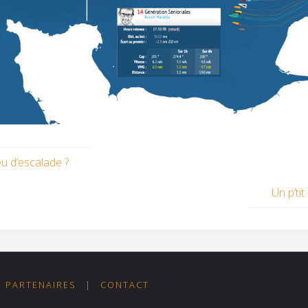
u d’escalade ?
Un p’tit
PARTENAIRES
|
CONTACT