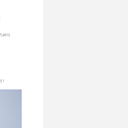
z
rtains
t !