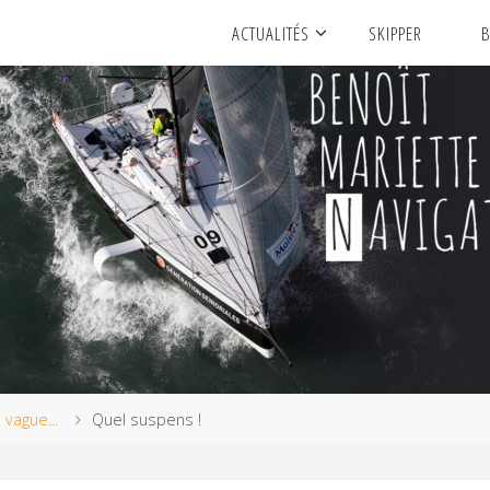
ACTUALITÉS
SKIPPER
B
a vague...
Quel suspens !