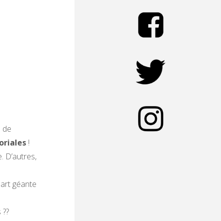
h de
oriales
!
. D’autres,
part géante
 ??