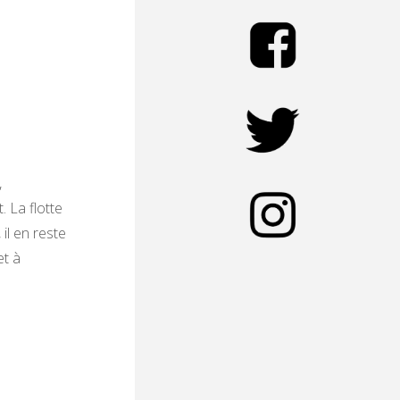
,
 La flotte
il en reste
et à