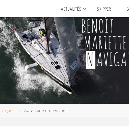
ACTUALITÉS
SKIPPER
B
a vague...
Après une nuit en mer…