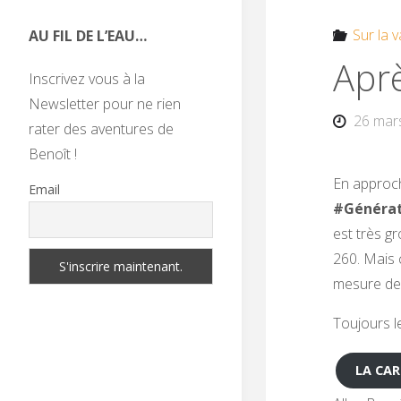
Sur la v
AU FIL DE L’EAU…
Apr
Inscrivez vous à la
Newsletter pour ne rien
26 mar
rater des aventures de
Benoît !
En approch
Email
#Générat
est très g
260. Mais ç
mesure de 
Toujours le
LA CART