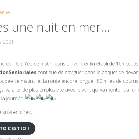
ague...
ès une nuit en mer…
s 2021
e de l’Ile d’Yeu ce matin, dans un vent enfin établi de 10 nœuds
ionSenioriales
continue de naviguer dans le paquet de devant.
roupée ce matin… et la route encore longue ! 80 miles de courus, 
a va aller de plus en plus vite avec le vent qui va monter au fur 
la journée.
 suivi en direct…
O C’EST ICI !