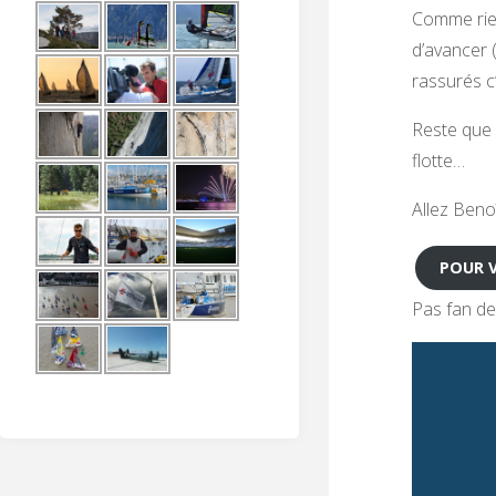
Comme rien
d’avancer 
rassurés c’
Reste que 
flotte…
Allez Beno
POUR V
Pas fan de