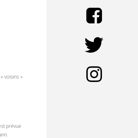
« voisins »
est prévue
rin.