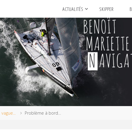
ACTUALITÉS
SKIPPER
B
a vague...
Problème à bord…