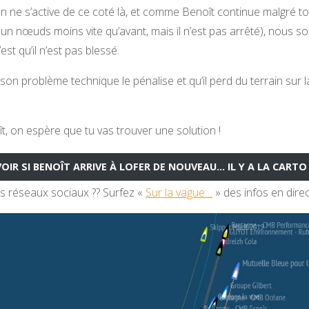
 ne s’active de ce coté là, et comme Benoît continue malgré to
(un nœuds moins vite qu’avant, mais il n’est pas arrêté), nous 
est qu’il n’est pas blessé.
son problème technique le pénalise et qu’il perd du terrain sur l
ît, on espère que tu vas trouver une solution !
OIR SI BENOÎT ARRIVE À LOFER DE NOUVEAU… IL Y A LA CARTO 
s réseaux sociaux ?? Surfez «
Sur la vague…
» des infos en direc