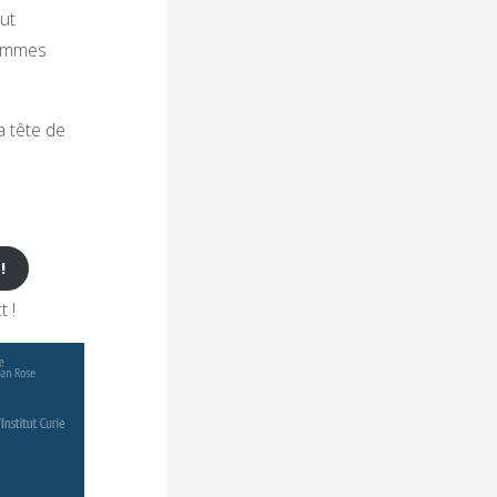
ut
sommes
a tête de
!
t !