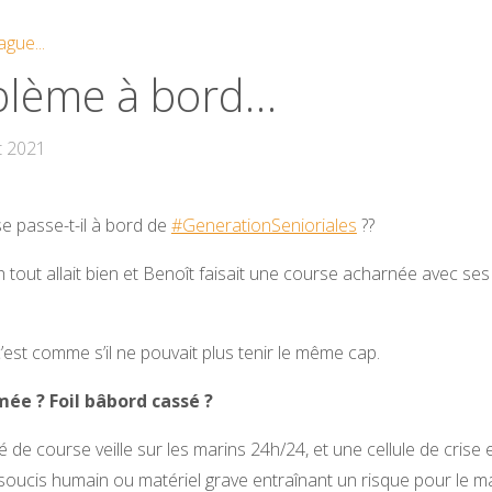
ague...
blème à bord…
t 2021
e passe-t-il à bord de
#GenerationSenioriales
??
 tout allait bien et Benoît faisait une course acharnée avec ses 
c’est comme s’il ne pouvait plus tenir le même cap.
mée ? Foil bâbord cassé ?
 de course veille sur les marins 24h/24, et une cellule de crise 
soucis humain ou matériel grave entraînant un risque pour le ma