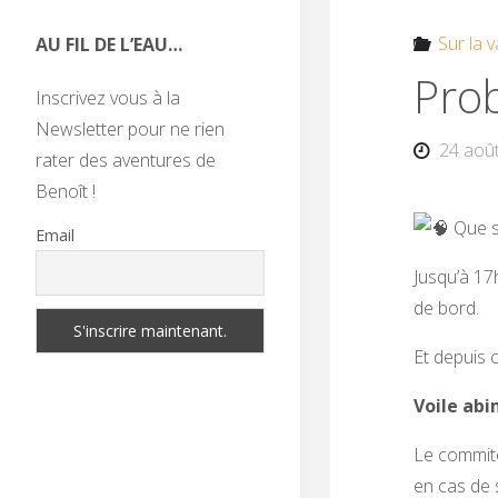
Sur la v
AU FIL DE L’EAU…
Pro
Inscrivez vous à la
Newsletter pour ne rien
24 aoû
rater des aventures de
Benoît !
Que s
Email
Jusqu’à 17h
de bord.
Et depuis 
Voile abi
Le commité
en cas de 