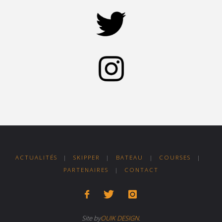
ACTUALITÉS
|
SKIPPER
|
BATEAU
|
COURSES
|
PARTENAIRES
|
CONTACT
Site by
OUIK DESIGN
.