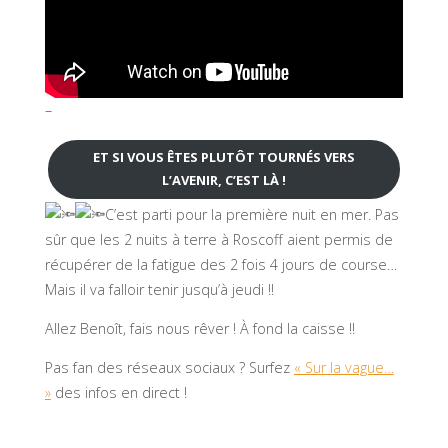
–
ET SI VOUS ÊTES PLUTÔT TOURNÉS VERS
L’AVENIR, C’EST LÀ !
C’est parti pour la première nuit en mer. Pas
sûr que les 2 nuits à terre à Roscoff aient permis de
récupérer de la fatigue des 2 fois 4 jours de course…
Mais il va falloir tenir jusqu’à jeudi !!
Allez Benoît, fais nous rêver ! À fond la caisse !!
Pas fan des réseaux sociaux ? Surfez
« Sur la vague…
»
des infos en direct !