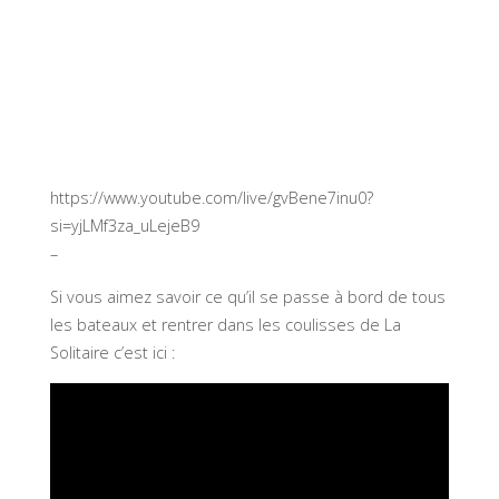
https://www.youtube.com/live/gvBene7inu0?
si=yjLMf3za_uLejeB9
–
Si vous aimez savoir ce qu’il se passe à bord de tous
les bateaux et rentrer dans les coulisses de La
Solitaire c’est ici :