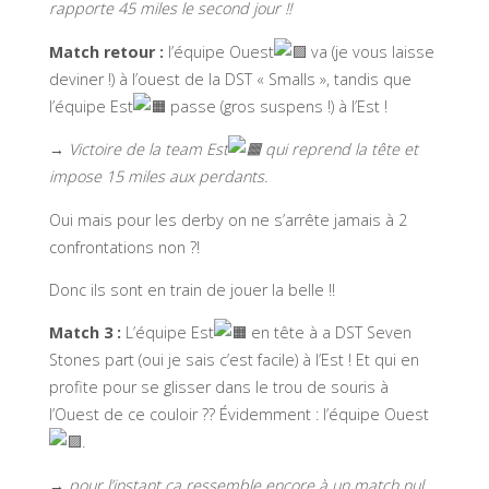
rapporte 45 miles le second jour !!
Match retour :
l’équipe Ouest
va (je vous laisse
deviner !) à l’ouest de la DST « Smalls », tandis que
l’équipe Est
passe (gros suspens !) à l’Est !
→ Victoire de la team Est
qui reprend la tête et
impose 15 miles aux perdants.
Oui mais pour les derby on ne s’arrête jamais à 2
confrontations non ?!
Donc ils sont en train de jouer la belle !!
Match 3 :
L’équipe Est
en tête à a DST Seven
Stones part (oui je sais c’est facile) à l’Est ! Et qui en
profite pour se glisser dans le trou de souris à
l’Ouest de ce couloir ?? Évidemment : l’équipe Ouest
.
→ pour l’instant ça ressemble encore à un match nul.